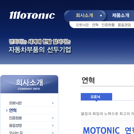
본문 바로가기
주메뉴 바로가기
좌측메뉴 바로가기
모토닉은
연혁
인증현황
품질경영
열정과 희망과 노력으로 최고의 